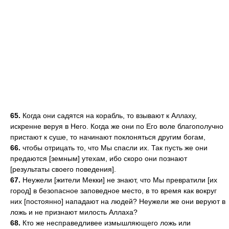
65.
Когда они садятся на корабль, то взывают к Аллаху,
искренне веруя в Него. Когда же они по Его воле благополучно
пристают к суше, то начинают поклоняться другим богам,
66.
чтобы отрицать то, что Мы спасли их. Так пусть же они
предаются [земным] утехам, ибо скоро они познают
[результаты своего поведения].
67.
Неужели [жители Мекки] не знают, что Мы превратили [их
город] в безопасное заповедное место, в то время как вокруг
них [постоянно] нападают на людей? Неужели же они веруют в
ложь и не признают милость Аллаха?
68.
Кто же несправедливее измышляющего ложь или