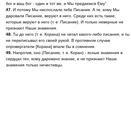
бог и ваш бог - один и тот же, и Мы предаемся Ему".
47.
И потому Мы ниспослали тебе Писание. А те, кому Мы
даровали Писание, веруют в него. Среди них есть такие,
которые веруют в него (т. е. Писание). И только неверные не
признают Наши знамения.
48.
Ты до него (т. е. Корана) не читал какого-либо писания, и ты
не переписывал его своей рукой. В противном случае
опровергатели [Корана] впали бы в сомнение.
49.
Напротив, оно (Писание, т. е. Коран) - ясные знамения в
сердцах тех, кому даровано знание, и не признают Наши
знамения только нечестивцы.