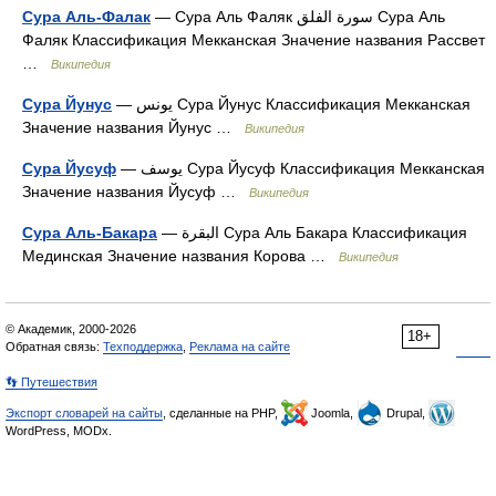
Сура Аль-Фалак
— Сура Аль Фаляк سورة الفلق Сура Аль
Фаляк Классификация Мекканская Значение названия Рассвет
…
Википедия
Сура Йунус
— يونس Сура Йунус Классификация Мекканская
Значение названия Йунус …
Википедия
Сура Йусуф
— يوسف Сура Йусуф Классификация Мекканская
Значение названия Йусуф …
Википедия
Сура Аль-Бакара
— البقرة Сура Аль Бакара Классификация
Мединская Значение названия Корова …
Википедия
© Академик, 2000-2026
18+
Обратная связь:
Техподдержка
,
Реклама на сайте
👣 Путешествия
Экспорт словарей на сайты
, сделанные на PHP,
Joomla,
Drupal,
WordPress, MODx.