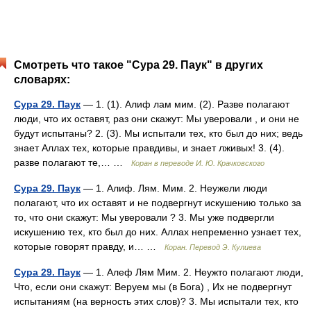
Смотреть что такое "Сура 29. Паук" в других
словарях:
Сура 29. Паук
— 1. (1). Алиф лам мим. (2). Разве полагают
люди, что их оставят, раз они скажут: Мы уверовали , и они не
будут испытаны? 2. (3). Мы испытали тех, кто был до них; ведь
знает Аллах тех, которые правдивы, и знает лживых! 3. (4).
разве полагают те,… …
Коран в переводе И. Ю. Крачковского
Сура 29. Паук
— 1. Алиф. Лям. Мим. 2. Неужели люди
полагают, что их оставят и не подвергнут искушению только за
то, что они скажут: Мы уверовали ? 3. Мы уже подвергли
искушению тех, кто был до них. Аллах непременно узнает тех,
которые говорят правду, и… …
Коран. Перевод Э. Кулиева
Сура 29. Паук
— 1. Алеф Лям Мим. 2. Неужто полагают люди,
Что, если они скажут: Веруем мы (в Бога) , Их не подвергнут
испытаниям (на верность этих слов)? 3. Мы испытали тех, кто