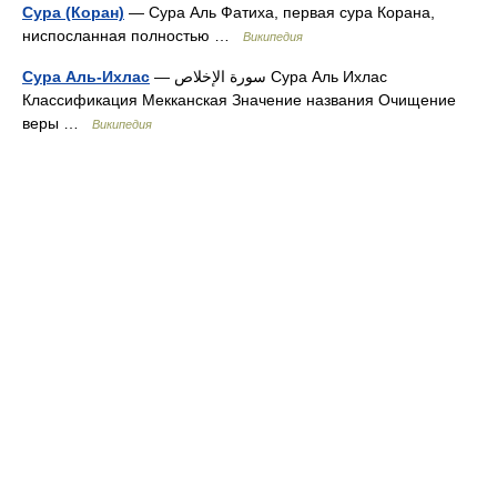
Сура (Коран)
— Сура Аль Фатиха, первая сура Корана,
ниспосланная полностью …
Википедия
Сура Аль-Ихлас
— سورة الإخلاص Сура Аль Ихлас
Классификация Мекканская Значение названия Очищение
веры …
Википедия