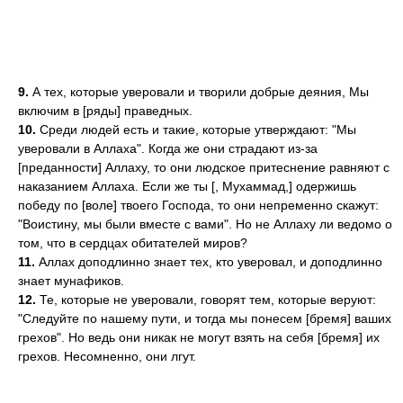
9.
А тех, которые уверовали и творили добрые деяния, Мы
включим в [ряды] праведных.
10.
Среди людей есть и такие, которые утверждают: "Мы
уверовали в Аллаха". Когда же они страдают из-за
[преданности] Аллаху, то они людское притеснение равняют с
наказанием Аллаха. Если же ты [, Мухаммад,] одержишь
победу по [воле] твоего Господа, то они непременно скажут:
"Воистину, мы были вместе с вами". Но не Аллаху ли ведомо о
том, что в сердцах обитателей миров?
11.
Аллах доподлинно знает тех, кто уверовал, и доподлинно
знает мунафиков.
12.
Те, которые не уверовали, говорят тем, которые веруют:
"Следуйте по нашему пути, и тогда мы понесем [бремя] ваших
грехов". Но ведь они никак не могут взять на себя [бремя] их
грехов. Несомненно, они лгут.