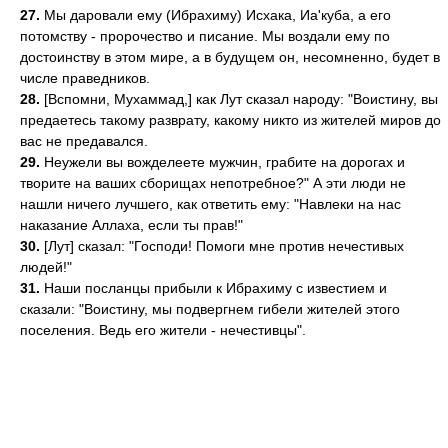
27.
Мы даровали ему (Ибрахиму) Исхака, Иа'куба, а его
потомству - пророчество и писание. Мы воздали ему по
достоинству в этом мире, а в будущем он, несомненно, будет в
числе праведников.
28.
[Вспомни, Мухаммад,] как Лут сказал народу: "Воистину, вы
предаетесь такому разврату, какому никто из жителей миров до
вас не предавался.
29.
Неужели вы вожделеете мужчин, грабите на дорогах и
творите на ваших сборищах непотребное?" А эти люди не
нашли ничего лучшего, как ответить ему: "Навлеки на нас
наказание Аллаха, если ты прав!"
30.
[Лут] сказал: "Господи! Помоги мне против нечестивых
людей!"
31.
Наши посланцы прибыли к Ибрахиму с известием и
сказали: "Воистину, мы подвергнем гибели жителей этого
поселения. Ведь его жители - нечестивцы".