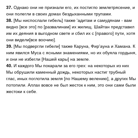
37.
Однако они не признали его, их постигло землетрясение, и
они полегли в своих домах бездыханными трупами.
38.
[Мы ниспослали гибель] также 'адитам и самудянам - вам
видно [все это] по [развалинам] их жилищ. Шайтан представил
им их деяния в выгодном свете и сбил их с [правого] пути, хотя
они видели[все воочию].
39.
[Мы подвергли гибели] также Каруна, Фир'ауна и Хамана. К
ним явился Муса с ясными знамениями, но их обуяла гордыня,
и они не избегли [Нашей кары] на земле.
40.
И каждого Мы покарали за его грех: на некоторых из них
Мы обрушили каменный дождь, некоторых настиг трубный
глас, иных поглотила земля [по Нашему велению], а других Мы
потопили. Аллах вовсе не был жесток к ним, это они сами были
жестоки к себе.