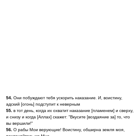
54.
Они побуждают тебя ускорить наказание. И, воистину,
адский [огонь] подступит к неверным
55.
в тот день, когда их охватит наказание [пламенем] и сверху,
и снизу и когда [Аллах] скажет: "Вкусите [воздаяние за] то, что
вы вершили!"
56.
О рабы Мои верующие! Воистину, обширна земля моя,