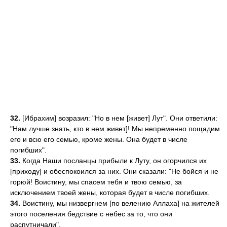
32.
[Ибрахим] возразил: "Но в нем [живет] Лут". Они ответили:
"Нам лучше знать, кто в нем живет]! Мы непременно пощадим
его и всю его семью, кроме жены. Она будет в числе
погибших".
33.
Когда Наши посланцы прибыли к Луту, он огорчился их
[приходу] и обеспокоился за них. Они сказали: "Не бойся и не
горюй! Воистину, мы спасем тебя и твою семью, за
исключением твоей жены, которая будет в числе погибших.
34.
Воистину, мы низвергнем [по велению Аллаха] на жителей
этого поселения бедствие с небес за то, что они
распутничали".