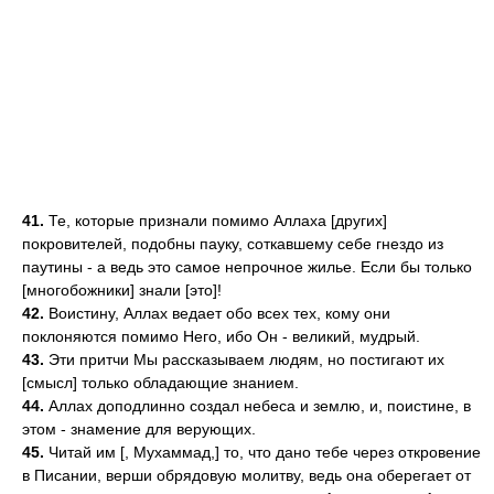
41.
Те, которые признали помимо Аллаха [других]
покровителей, подобны пауку, соткавшему себе гнездо из
паутины - а ведь это самое непрочное жилье. Если бы только
[многобожники] знали [это]!
42.
Воистину, Аллах ведает обо всех тех, кому они
поклоняются помимо Него, ибо Он - великий, мудрый.
43.
Эти притчи Мы рассказываем людям, но постигают их
[смысл] только обладающие знанием.
44.
Аллах доподлинно создал небеса и землю, и, поистине, в
этом - знамение для верующих.
45.
Читай им [, Мухаммад,] то, что дано тебе через откровение
в Писании, верши обрядовую молитву, ведь она оберегает от