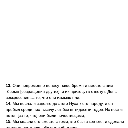
13.
Они непременно понесут свое бремя и вместе с ним
-бремя [совращения других], и их призовут к ответу в День
воскресения за то, что они измышляли.
14.
Мы послали задолго до этого Нуха к его народу, и он
пробыл среди них тысячу лет без пятидесяти годов. Их постиг
потоп [за то, что] они были нечестивцами,
15.
Мы спасли его вместе с теми, кто был в ковчеге, и сделали
их знамением для [обитателей] миров.