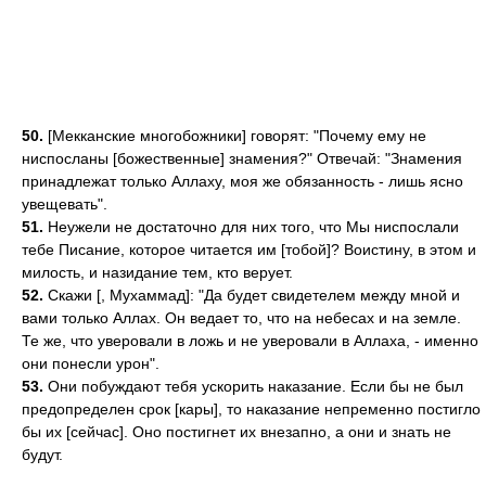
50.
[Мекканские многобожники] говорят: "Почему ему не
ниспосланы [божественные] знамения?" Отвечай: "Знамения
принадлежат только Аллаху, моя же обязанность - лишь ясно
увещевать".
51.
Неужели не достаточно для них того, что Мы ниспослали
тебе Писание, которое читается им [тобой]? Воистину, в этом и
милость, и назидание тем, кто верует.
52.
Скажи [, Мухаммад]: "Да будет свидетелем между мной и
вами только Аллах. Он ведает то, что на небесах и на земле.
Те же, что уверовали в ложь и не уверовали в Аллаха, - именно
они понесли урон".
53.
Они побуждают тебя ускорить наказание. Если бы не был
предопределен срок [кары], то наказание непременно постигло
бы их [сейчас]. Оно постигнет их внезапно, а они и знать не
будут.