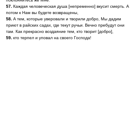
поклоняйтесь же Мне.
57.
Каждая человеческая душа [непременно] вкусит смерть. А
потом к Нам вы будете возвращены,
58.
А тем, которые уверовали и творили добро, Мы дадим
приют в райских садах, где текут ручьи. Вечно пребудут они
там. Как прекрасно воздаяние тем, кто творит [добро],
59.
кто терпел и уповал на своего Господа!