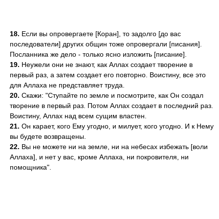
18.
Если вы опровергаете [Коран], то задолго [до вас
последователи] других общин тоже опровергали [писания].
Посланника же дело - только ясно изложить [писание].
19.
Неужели они не знают, как Аллах создает творение в
первый раз, а затем создает его повторно. Воистину, все это
для Аллаха не представляет труда.
20.
Скажи: "Ступайте по земле и посмотрите, как Он создал
творение в первый раз. Потом Аллах создает в последний раз.
Воистину, Аллах над всем сущим властен.
21.
Он карает, кого Ему угодно, и милует, кого угодно. И к Нему
вы будете возвращены.
22.
Вы не можете ни на земле, ни на небесах избежать [воли
Аллаха], и нет у вас, кроме Аллаха, ни покровителя, ни
помощника".