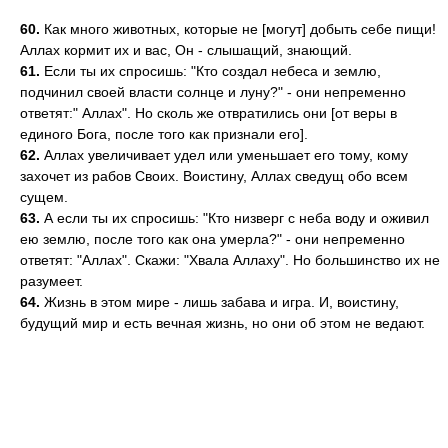
60.
Как много животных, которые не [могут] добыть себе пищи!
Аллах кормит их и вас, Он - слышащий, знающий.
61.
Если ты их спросишь: "Кто создал небеса и землю,
подчинил своей власти солнце и луну?" - они непременно
ответят:" Аллах". Но сколь же отвратились они [от веры в
единого Бога, после того как признали его].
62.
Аллах увеличивает удел или уменьшает его тому, кому
захочет из рабов Своих. Воистину, Аллах сведущ обо всем
сущем.
63.
А если ты их спросишь: "Кто низверг с неба воду и оживил
ею землю, после того как она умерла?" - они непременно
ответят: "Аллах". Скажи: "Хвала Аллаху". Но большинство их не
разумеет.
64.
Жизнь в этом мире - лишь забава и игра. И, воистину,
будущий мир и есть вечная жизнь, но они об этом не ведают.