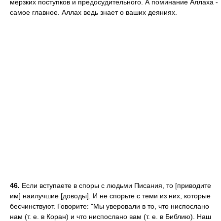
мерзких поступков и предосудительного. А поминание Аллаха -
самое главное. Аллах ведь знает о ваших деяниях.
46.
Если вступаете в споры с людьми Писания, то [приводите
им] наилучшие [доводы]. И не спорьте с теми из них, которые
бесчинствуют. Говорите: "Мы уверовали в то, что ниспослано
нам (т. е. в Коран) и что ниспослано вам (т. е. в Библию). Наш